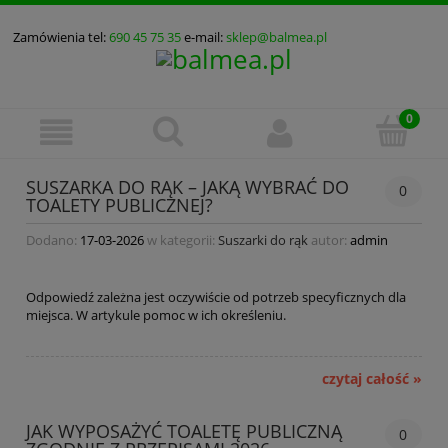
Zamówienia tel:
690 45 75 35
e-mail:
sklep@balmea.pl
SUSZARKA DO RĄK – JAKĄ WYBRAĆ DO
0
TOALETY PUBLICZNEJ?
Dodano:
17-03-2026
w kategorii:
Suszarki do rąk
autor:
admin
Odpowiedź zależna jest oczywiście od potrzeb specyficznych dla
miejsca. W artykule pomoc w ich określeniu.
czytaj całość »
JAK WYPOSAŻYĆ TOALETĘ PUBLICZNĄ
0