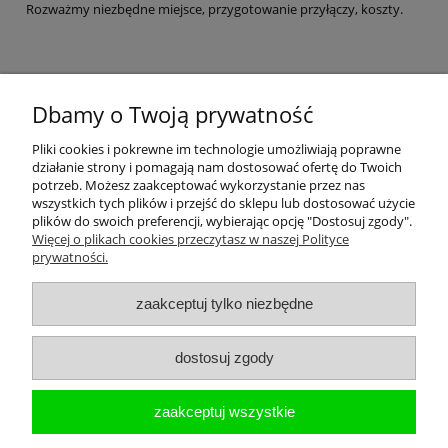
Rozważmy niezbędne miejsce, przygotowanie przyłączy, koszty.
czytaj całość »
Dbamy o Twoją prywatność
Pliki cookies i pokrewne im technologie umożliwiają poprawne
Płatności i dostawa
działanie strony i pomagają nam dostosować ofertę do Twoich
potrzeb. Możesz zaakceptować wykorzystanie przez nas
wszystkich tych plików i przejść do sklepu lub dostosować użycie
Kolekcje
plików do swoich preferencji, wybierając opcję "Dostosuj zgody".
Więcej o plikach cookies przeczytasz w naszej Polityce
prywatności.
Informacje
zaakceptuj tylko niezbędne
Moje konto
dostosuj zgody
O nas
zaakceptuj wszystkie