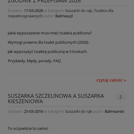
ZGODNIE Z PRZEPISAMI 2026
Dodano:
17-03-2026
w kategorii:
Suszarki do rąk
,
Toaleta dla
niepełnosprawnych
autor:
Balmea.pl
Jakie wyposażenie musi mieć toaleta publiczna?
Wymogi prawne dla toalet publicznych (2026).
Jak wyposażyć toaletę publiczną w 5 krokach.
Przykłady, błędy, porady, FAQ
czytaj całość »
SUSZARKA SZCZELINOWA A SUSZARKA
2
KIESZENIOWA
Dodano:
25-03-2016
w kategorii:
Suszarki do rąk
autor:
Balmearski
To oczywiście to samo!