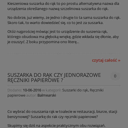
Kieszeniowa suszarka do rąk to po prostu alternatywna nazwa dla
urządzenia określanego nazwą szczelinowa suszarka do rąk.
No dobrze, już wiemy, że jedno i drugie to ta sama suszarka do rąk.
Skoro tak, to warto dowiedzieć się, co to jest za suszarka.
Otóż najprościej mówiąc jest to urządzenie do suszenia rąk,
którego obudowa ma głęboką wnękę, gdzie wkłada się dłonie, aby
je osuszyć. Z boku przypomina ono literę...
czytaj całość »
SUSZARKA DO RĄK CZY JEDNORAZOWE
0
RĘCZNIKI PAPIEROWE ?
Dodano:
10-06-2016
w kategorii:
Suszarki do rąk
,
Ręczniki
papierowe
autor:
Balmearski
Co wybrać do osuszania rąk w toalecie w restauracji, biurze, stacji
benzynowej? Suszarkę do rak czy ręczniki papierowe?
Skupimy się dziś na aspekcie praktycznym obu rozwiązań.