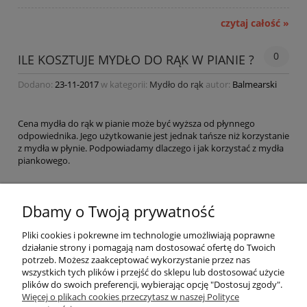
czytaj całość »
0
ILE KOSZTUJE MYDŁO DO RĄK W PIANIE ?
Dodano:
23-11-2017
w kategorii:
Mydło do rąk
autor:
Balmearski
Cena mydła do rąk w pianie może być wyższa od płynnego
odpowiednika. Jego użytkowanie jest jednak tańsze niż korzystanie
z mydła w płynie. Podpowiadamy dlaczego i jak korzystać z mydła
piankowego.
czytaj całość »
Dbamy o Twoją prywatność
Pliki cookies i pokrewne im technologie umożliwiają poprawne
Płatności i dostawa
działanie strony i pomagają nam dostosować ofertę do Twoich
potrzeb. Możesz zaakceptować wykorzystanie przez nas
wszystkich tych plików i przejść do sklepu lub dostosować użycie
Kolekcje
plików do swoich preferencji, wybierając opcję "Dostosuj zgody".
Więcej o plikach cookies przeczytasz w naszej Polityce