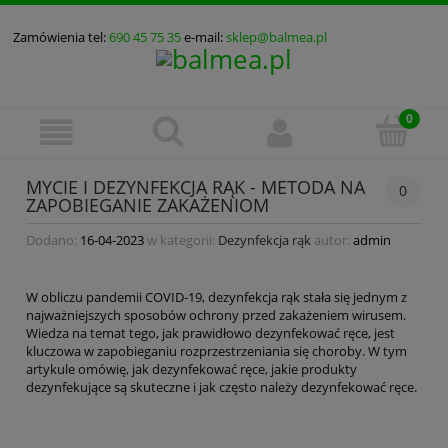
Zamówienia tel:
690 45 75 35
e-mail:
sklep@balmea.pl
MYCIE I DEZYNFEKCJA RĄK - METODA NA
0
ZAPOBIEGANIE ZAKAŻENIOM
Dodano:
16-04-2023
w kategorii:
Dezynfekcja rąk
autor:
admin
W obliczu pandemii COVID-19, dezynfekcja rąk stała się jednym z
najważniejszych sposobów ochrony przed zakażeniem wirusem.
Wiedza na temat tego, jak prawidłowo dezynfekować ręce, jest
kluczowa w zapobieganiu rozprzestrzeniania się choroby. W tym
artykule omówię, jak dezynfekować ręce, jakie produkty
dezynfekujące są skuteczne i jak często należy dezynfekować ręce.