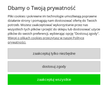
579,00 zł
Dbamy o Twoją prywatność
470,73 zł
Cena netto:
Pliki cookies i pokrewne im technologie umożliwiają poprawne
działanie strony i pomagają nam dostosować ofertę do Twoich
do koszyka
potrzeb. Możesz zaakceptować wykorzystanie przez nas
wszystkich tych plików i przejść do sklepu lub dostosować użycie
plików do swoich preferencji, wybierając opcję "Dostosuj zgody".
Suszarka do rąk 1200W
Więcej o plikach cookies przeczytasz w naszej Polityce
prywatności.
zaakceptuj tylko niezbędne
dostosuj zgody
zaakceptuj wszystkie