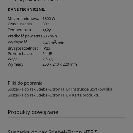
DANE TECHNICZNE:
Moc znamionowa
1800 W
Czas suszenia
30 s
o
Temperatura
65
C
Prędkość powietrza
60 km/h
3
Wydajność
2,43 m
/min
Bryzgoszczelność
IP23
Poziom hałasu
54 dB
Waga
2,5 kg
Wymiary
250 x 240 x 220 mm
Pliki do pobrania:
Suszarka do rąk Stiebel-Eltron HTE4 Instrukcja użytkownika
Suszarka do rąk Stiebel-Eltron HTE 4 Karta produktu
Produkty powiązane
Suszarka do rąk Stiebel-Eltron HTE 5