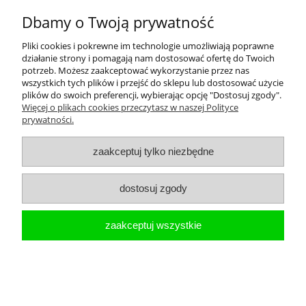
Suszarka do rąk z baterią umywalkową Dyson
Dbamy o Twoją prywatność
Airblade TAP - model stojący wysoki
Pliki cookies i pokrewne im technologie umożliwiają poprawne
działanie strony i pomagają nam dostosować ofertę do Twoich
potrzeb. Możesz zaakceptować wykorzystanie przez nas
wszystkich tych plików i przejść do sklepu lub dostosować użycie
plików do swoich preferencji, wybierając opcję "Dostosuj zgody".
Więcej o plikach cookies przeczytasz w naszej Polityce
prywatności.
zaakceptuj tylko niezbędne
8 790,00 zł
7 146,34 zł
Cena netto:
dostosuj zgody
do koszyka
zaakceptuj wszystkie
Suszarka do rąk Dyson Airblade V biała