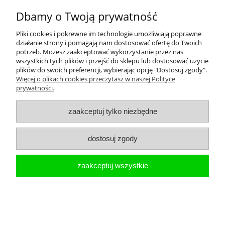
Dostępność:
Produkt dostępny
Dbamy o Twoją prywatność
Wysyłka w:
21 dni
Pliki cookies i pokrewne im technologie umożliwiają poprawne
189,00 zł
działanie strony i pomagają nam dostosować ofertę do Twoich
potrzeb. Możesz zaakceptować wykorzystanie przez nas
175,00 zł
Cena netto:
wszystkich tych plików i przejść do sklepu lub dostosować użycie
plików do swoich preferencji, wybierając opcję "Dostosuj zgody".
Więcej o plikach cookies przeczytasz w naszej Polityce
do koszyka
prywatności.
Poręcz prosta dla niepełnosprawnych 120 cm
zaakceptuj tylko niezbędne
stal węglowa malowana na biało z rozetami
maskującymi
dostosuj zgody
zaakceptuj wszystkie