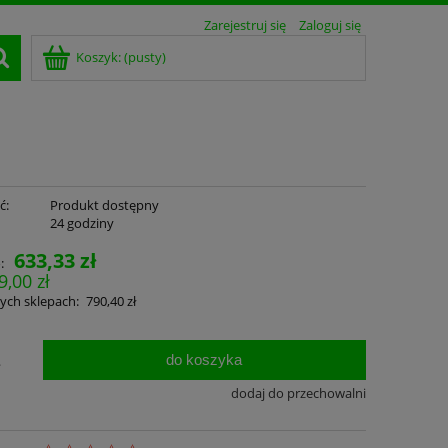
Zarejestruj się
Zaloguj się
Koszyk:
(pusty)
ć:
Produkt dostępny
:
24 godziny
633,33 zł
:
9,00 zł
ych sklepach:
790,40 zł
do koszyka
.
dodaj do przechowalni