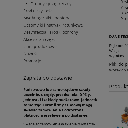
6. w
Drobny sprzęt ręczny
7. w
Środki czystości
8. k
Mydła ręczniki i papiery
9. k
Oczomyjki i natryski ratunkowe
Dezynfekcja i środki ochrony
DANE TEC
Akcesoria i części
Pojemność
Linie produktowe
Waga
Nowości
Wymiary
Promocje
Pliki do 
Wózek do s
Zapłata po dostawie
Produk
Państwowe lub samorządowe szkoły,
uczelnie, urzędy, przedszkola, DPS-y,
jednostki i zakłady budżetowe, jednostki
samorządu oraz firmy z umową mogą
składać zamówienia z odroczoną
płatnością przelewem po dostawie.
Składając zamówienie w sklepie, wystarczy