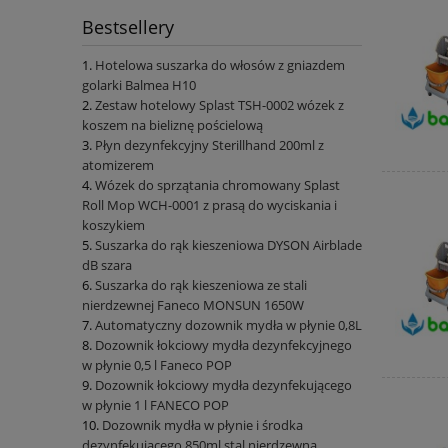
Bestsellery
Hotelowa suszarka do włosów z gniazdem
golarki Balmea H10
Zestaw hotelowy Splast TSH-0002 wózek z
koszem na bieliznę pościelową
Płyn dezynfekcyjny Sterillhand 200ml z
atomizerem
Wózek do sprzątania chromowany Splast
Roll Mop WCH-0001 z prasą do wyciskania i
koszykiem
Suszarka do rąk kieszeniowa DYSON Airblade
dB szara
Suszarka do rąk kieszeniowa ze stali
nierdzewnej Faneco MONSUN 1650W
Automatyczny dozownik mydła w płynie 0,8L
Dozownik łokciowy mydła dezynfekcyjnego
w płynie 0,5 l Faneco POP
Dozownik łokciowy mydła dezynfekującego
w płynie 1 l FANECO POP
Dozownik mydła w płynie i środka
dezynfekującego 850ml stal nierdzewna