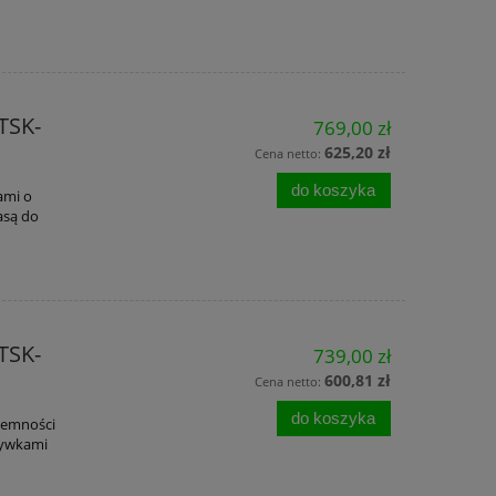
TSK-
769,00 zł
625,20 zł
Cena netto:
do koszyka
ami o
asą do
TSK-
739,00 zł
600,81 zł
Cena netto:
do koszyka
jemności
krywkami