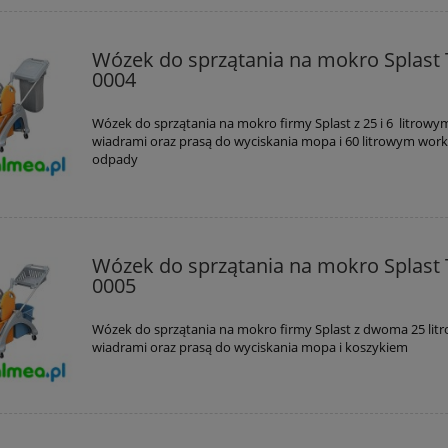
Wózek do sprzątania na mokro Splast 
0004
Wózek do sprzątania na mokro firmy Splast z 25 i 6 litrowy
wiadrami oraz prasą do wyciskania mopa i 60 litrowym wor
odpady
enkowy otwarty ze stali
Elektroniczny dozownik mydł
Wózek do sprzątania na mokro Splast 
wnej InoxOne matowy
płynie 800 ml RODAN ze stal
0005
33L
szlachetnej 0,8L
790,00 zł
1 060,00 zł
Wózek do sprzątania na mokro firmy Splast z dwoma 25 lit
wiadrami oraz prasą do wyciskania mopa i koszykiem
990,00 zł
1 190,00 zł
 regularna:
Cena regularna:
do koszyka
do koszyka