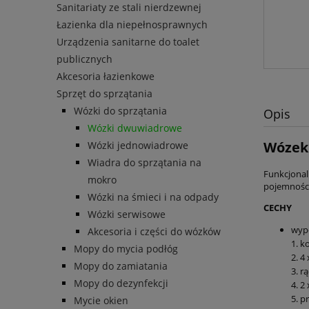
Sanitariaty ze stali nierdzewnej
Łazienka dla niepełnosprawnych
Urządzenia sanitarne do toalet
publicznych
Akcesoria łazienkowe
Sprzęt do sprzątania
Wózki do sprzątania
Opis
Wózki dwuwiadrowe
Wózek 
Wózki jednowiadrowe
Wiadra do sprzątania na
Funkcjonal
mokro
pojemności
Wózki na śmieci i na odpady
CECHY
Wózki serwisowe
wyp
Akcesoria i części do wózków
1. k
Mopy do mycia podłóg
2. 4
Mopy do zamiatania
3. r
Mopy do dezynfekcji
4. 2
5. p
Mycie okien