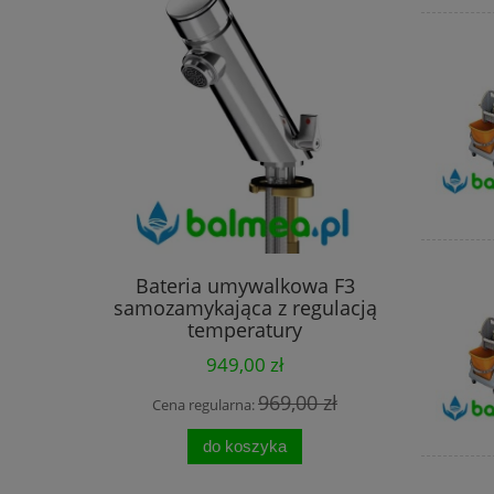
Bateria umywalkowa F3
Kosz łazi
samozamykająca z regulacją
nierdze
temperatury
949,00 zł
969,00 zł
Cena regularna:
Cena
do koszyka