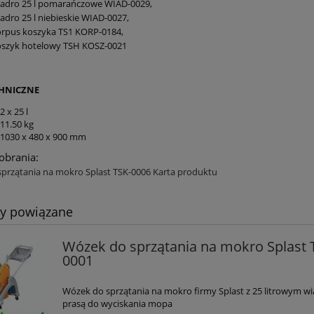
iadro 25 l pomarańczowe WIAD-0029,
iadro 25 l niebieskie WIAD-0027,
orpus koszyka TS1 KORP-0184,
oszyk hotelowy TSH KOSZ-0021
HNICZNE
2 x 25 l
11.50 kg
1030 x 480 x 900 mm
pobrania:
przątania na mokro Splast TSK-0006 Karta produktu
ty powiązane
Wózek do sprzątania na mokro Splast 
0001
Wózek do sprzątania na mokro firmy Splast z 25 litrowym wi
prasą do wyciskania mopa