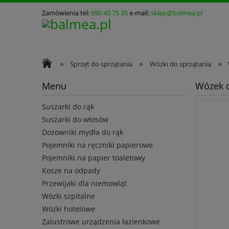
Zamówienia tel:
690 45 75 35
e-mail:
sklep@balmea.pl
»
»
»
Sprzęt do sprzątania
Wózki do sprzątania
Menu
Wózek d
Suszarki do rąk
Suszarki do włosów
Dozowniki mydła do rąk
Pojemniki na ręczniki papierowe
Pojemniki na papier toaletowy
Kosze na odpady
Przewijaki dla niemowląt
Wózki szpitalne
Wózki hotelowe
Zalustrowe urządzenia łazienkowe