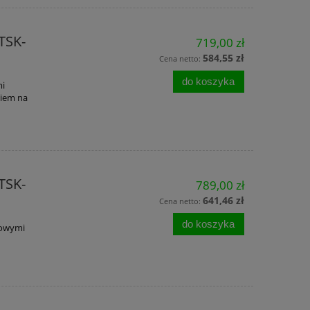
TSK-
719,00 zł
584,55 zł
Cena netto:
do koszyka
mi
kiem na
a w
Kołnierz blatowy do kosza na
Dozownik łok
TSK-
789,00 zł
i
odpady InoxOne stal nierdzewna
dezynfekcyjny
641,46 zł
Cena netto:
mat
płynie 500
do koszyka
229,00 zł
99,0
rowymi
254,99 zł
Cena regularna:
Cena regularn
do koszyka
do ko