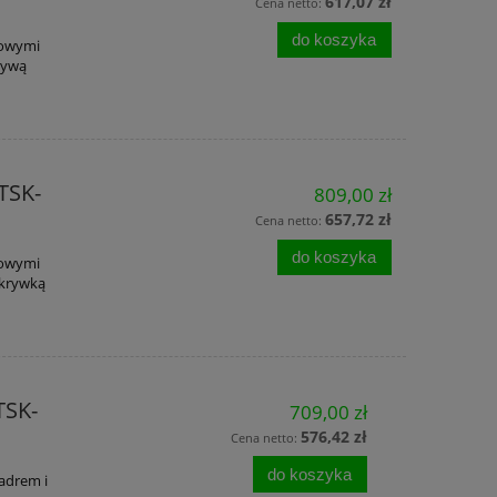
617,07 zł
Cena netto:
do koszyka
rowymi
rywą
TSK-
809,00 zł
657,72 zł
Cena netto:
do koszyka
rowymi
ykrywką
TSK-
709,00 zł
576,42 zł
Cena netto:
do koszyka
adrem i