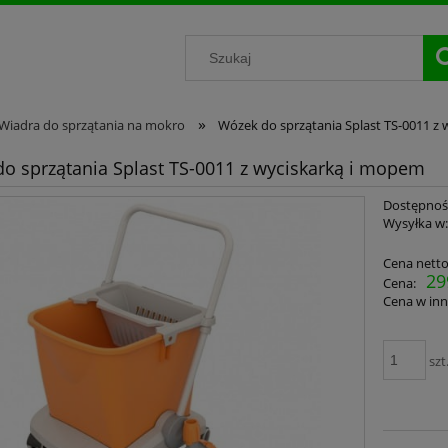
»
Wiadra do sprzątania na mokro
Wózek do sprzątania Splast TS-0011 z
o sprzątania Splast TS-0011 z wyciskarką i mopem
Dostępnoś
Wysyłka w
Cena netto
29
Cena:
Cena w inn
szt