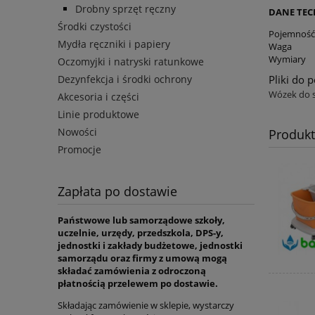
Drobny sprzęt ręczny
DANE TEC
Środki czystości
Pojemność
Mydła ręczniki i papiery
Waga
Wymiary
Oczomyjki i natryski ratunkowe
Pliki do 
Dezynfekcja i środki ochrony
Wózek do s
Akcesoria i części
Linie produktowe
Nowości
Produk
Promocje
Zapłata po dostawie
Państwowe lub samorządowe szkoły,
uczelnie, urzędy, przedszkola, DPS-y,
jednostki i zakłady budżetowe, jednostki
samorządu oraz firmy z umową mogą
składać zamówienia z odroczoną
płatnością przelewem po dostawie.
Składając zamówienie w sklepie, wystarczy