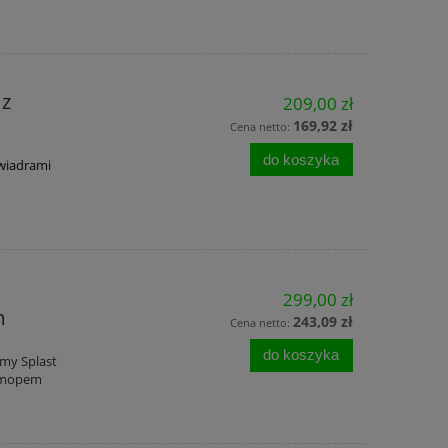
 z
209,00 zł
169,92 zł
Cena netto:
do koszyka
wiadrami
299,00 zł
m
243,09 zł
Cena netto:
do koszyka
rmy Splast
i mopem