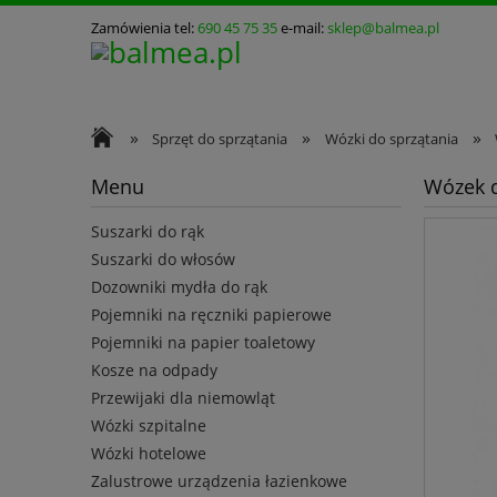
Zamówienia tel:
690 45 75 35
e-mail:
sklep@balmea.pl
»
»
»
Sprzęt do sprzątania
Wózki do sprzątania
Menu
Wózek d
Suszarki do rąk
Suszarki do włosów
Dozowniki mydła do rąk
Pojemniki na ręczniki papierowe
Pojemniki na papier toaletowy
Kosze na odpady
Przewijaki dla niemowląt
Wózki szpitalne
Wózki hotelowe
Zalustrowe urządzenia łazienkowe