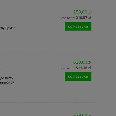
259,00 zł
210,57 zł
Cena netto:
do koszyka
rmy Splast
629,00 zł
a
511,38 zł
Cena netto:
do koszyka
ego firmy
mności 25
679,00 zł