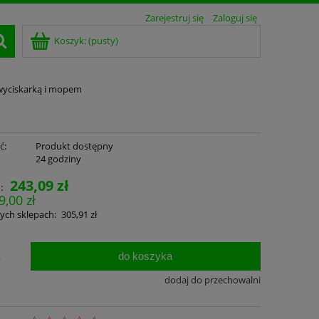
Zarejestruj się
Zaloguj się
Koszyk:
(pusty)
 wyciskarką i mopem
ć:
Produkt dostępny
:
24 godziny
243,09 zł
:
9,00 zł
ych sklepach:
305,91 zł
do koszyka
.
dodaj do przechowalni