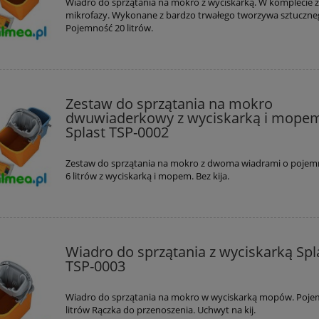
Wiadro do sprzątania na mokro z wyciskarką. W komplecie
mikrofazy. Wykonane z bardzo trwałego tworzywa sztuczne
Pojemność 20 litrów.
Zestaw do sprzątania na mokro
dwuwiaderkowy z wyciskarką i mope
Splast TSP-0002
Zestaw do sprzątania na mokro z dwoma wiadrami o pojemn
6 litrów z wyciskarką i mopem. Bez kija.
z blatowy do kosza na
Dozownik łokciowy płynów
oxOne stal nierdzewna
dezynfekcyjnych lub mydła 
mat
płynie 500 ml z tacką
229,00 zł
99,00 zł
Wiadro do sprzątania z wyciskarką Spl
254,99 zł
219,00 zł
 regularna:
Cena regularna:
TSP-0003
do koszyka
do koszyka
Wiadro do sprzątania na mokro w wyciskarką mopów. Poje
litrów Rączka do przenoszenia. Uchwyt na kij.