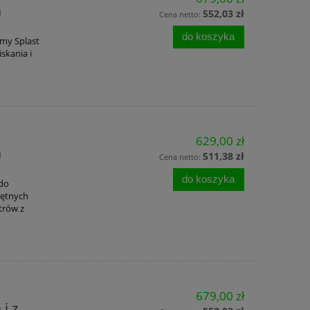
a
552,03 zł
Cena netto:
do koszyka
rmy Splast
skania i
629,00 zł
a
511,38 zł
Cena netto:
do koszyka
 do
rętnych
trów z
679,00 zł
i z