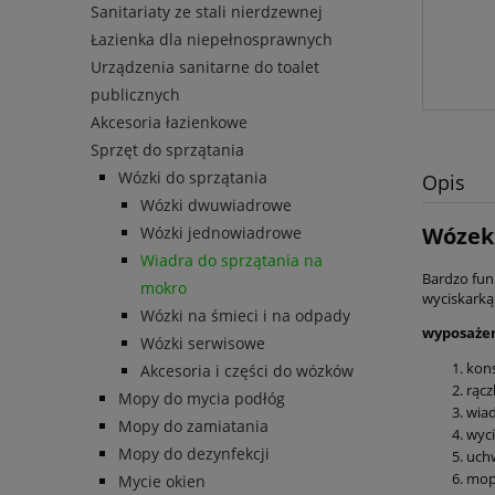
Sanitariaty ze stali nierdzewnej
Łazienka dla niepełnosprawnych
Urządzenia sanitarne do toalet
publicznych
Akcesoria łazienkowe
Sprzęt do sprzątania
Wózki do sprzątania
Opis
Wózki dwuwiadrowe
Wózek 
Wózki jednowiadrowe
Wiadra do sprzątania na
Bardzo fun
mokro
wyciskarką
Wózki na śmieci i na odpady
wyposażen
Wózki serwisowe
kons
Akcesoria i części do wózków
rąc
Mopy do mycia podłóg
wia
Mopy do zamiatania
wyci
Mopy do dezynfekcji
uch
mop
Mycie okien