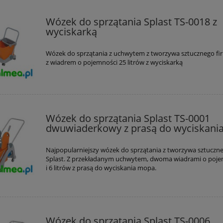
Wózek do sprzątania Splast TS-0018 z
wyciskarką
Wózek do sprzątania z uchwytem z tworzywa sztucznego fi
z wiadrem o pojemności 25 litrów z wyciskarką
Wózek do sprzątania Splast TS-0001
dwuwiaderkowy z prasą do wyciskani
Najpopularniejszy wózek do sprzątania z tworzywa sztuczn
Splast. Z przekładanym uchwytem, dwoma wiadrami o poje
i 6 litrów z prasą do wyciskania mopa.
Wózek do sprzątania Splast TS-0006