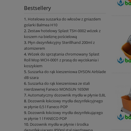
Bestsellery
Hotelowa suszarka do włosów z gniazdem
golarki Balmea H10
Zestaw hotelowy Splast TSH-0002 wózek z
koszem na bieliznę pościelową
Płyn dezynfekcyjny Sterillhand 200ml z
atomizerem
Wózek do sprzątania chromowany Splast
Roll Mop WCH-0001 z prasą do wyciskania i
koszykiem
Suszarka do rąk kieszeniowa DYSON Airblade
dB szara
Suszarka do rąk kieszeniowa ze stali
nierdzewnej Faneco MONSUN 1650W
Automatyczny dozownik mydła w płynie 0,8L
Dozownik łokciowy mydła dezynfekcyjnego
w płynie 0,5 l Faneco POP
Dozownik łokciowy mydła dezynfekującego
w płynie 1 l FANECO POP
Dozownik mydła w płynie i środka
dezynfekującego 850ml stal nierdzewna