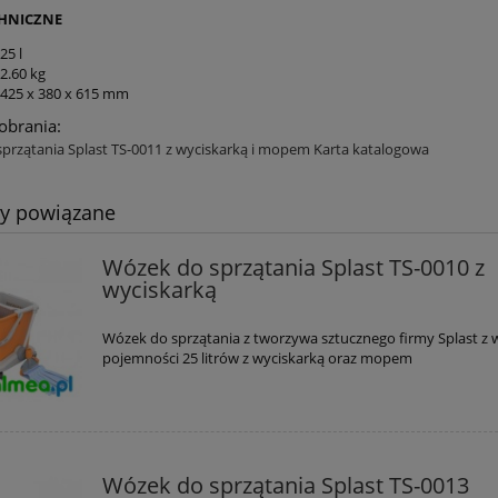
HNICZNE
25 l
2.60 kg
425 x 380 x 615 mm
pobrania:
przątania Splast TS-0011 z wyciskarką i mopem Karta katalogowa
ty powiązane
Wózek do sprzątania Splast TS-0010 z
wyciskarką
Wózek do sprzątania z tworzywa sztucznego firmy Splast z
pojemności 25 litrów z wyciskarką oraz mopem
Wózek do sprzątania Splast TS-0013