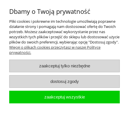
wyślij
Dbamy o Twoją prywatność
Pliki cookies i pokrewne im technologie umożliwiają poprawne
Płatności i dostawa
działanie strony i pomagają nam dostosować ofertę do Twoich
potrzeb. Możesz zaakceptować wykorzystanie przez nas
wszystkich tych plików i przejść do sklepu lub dostosować użycie
Kolekcje
plików do swoich preferencji, wybierając opcję "Dostosuj zgody".
Więcej o plikach cookies przeczytasz w naszej Polityce
prywatności.
Informacje
zaakceptuj tylko niezbędne
Moje konto
dostosuj zgody
O nas
zaakceptuj wszystkie
pokaż pełną wersję strony
Sklep internetowy Shoper.pl