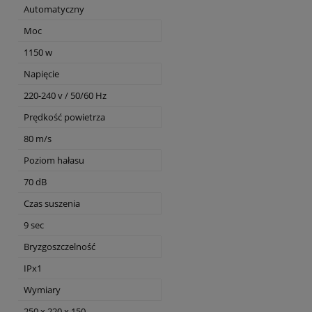
Automatyczny
Moc
1150 w
Napięcie
220-240 v / 50/60 Hz
Prędkość powietrza
80 m/s
Poziom hałasu
70 dB
Czas suszenia
9 sec
Bryzgoszczelność
IPx1
Wymiary
250 x 220 x 150