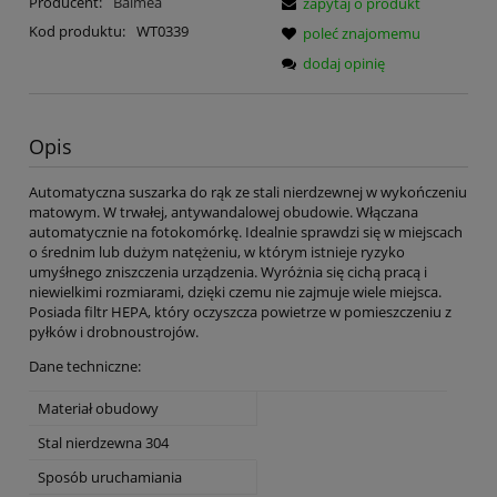
Producent:
Balmea
zapytaj o produkt
Kod produktu:
WT0339
poleć znajomemu
dodaj opinię
Opis
Automatyczna suszarka do rąk ze stali nierdzewnej w wykończeniu
matowym. W trwałej, antywandalowej obudowie. Włączana
automatycznie na fotokomórkę. Idealnie sprawdzi się w miejscach
o średnim lub dużym natężeniu, w którym istnieje ryzyko
umyśłnego zniszczenia urządzenia. Wyróżnia się cichą pracą i
niewielkimi rozmiarami, dzięki czemu nie zajmuje wiele miejsca.
Posiada filtr HEPA, który oczyszcza powietrze w pomieszczeniu z
pyłków i drobnoustrojów.
Dane techniczne:
Materiał obudowy
Stal nierdzewna 304
Sposób uruchamiania