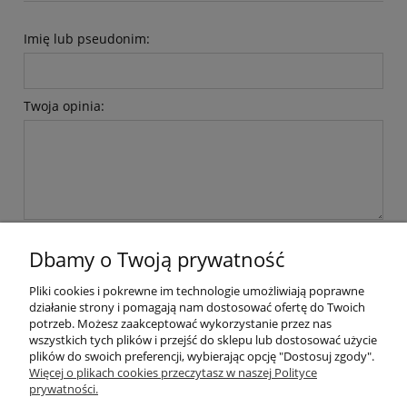
Imię lub pseudonim:
Twoja opinia:
wyślij
Dbamy o Twoją prywatność
Pliki cookies i pokrewne im technologie umożliwiają poprawne
Płatności i dostawa
działanie strony i pomagają nam dostosować ofertę do Twoich
potrzeb. Możesz zaakceptować wykorzystanie przez nas
wszystkich tych plików i przejść do sklepu lub dostosować użycie
Kolekcje
plików do swoich preferencji, wybierając opcję "Dostosuj zgody".
Więcej o plikach cookies przeczytasz w naszej Polityce
prywatności.
Informacje