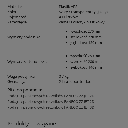
Materiał
Plastik ABS
Kolor
Szary / transparentny (jasny)
Pojemność
400 listków
Zamknięcie
Zamek i kluczyk plastikowy
wysokość 270 mm
Wymiary podajnika
szerokość 270 mm
głębokość 130 mm
wysokość 280 mm
Wymiary kartonu 1 szt.
szerokość 280 mm
głębokość 140 mm
Waga podajnika
0,7 kg
Gwarancja
2 lata "door-to-door"
Pliki do pobrania:
Podajnik papierowych ręczników FANECO ZZ JET 2D
Podajnik papierowych ręczników FANECO ZZ JET 2D
Podajnik papierowych ręczników FANECO ZZ JET 3D
Produkty powiązane