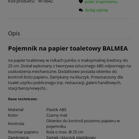
Kod produktu:
WT0642
poleć znajomemu
dodaj opinię
Opis
Pojemnik na papier toaletowy BALMEA
na papier toaletowy w rolkach jumbo o maksymalnej średnicy do
25 cm. Został wykonany z tworzywa sztucznego ABS odpornego na
uszkodzenia mechaniczne. Dodatkowo posiada okienko do
kontroli ilości papieru. Zamykany na kluczyk. Przeznaczony dla
toalet użytku publicznego (np. restauracji, galerii handlowych,
stacji benzynowych). .
Dane techniczne:
Materiał
Plastik ABS
Kolor
Czarny mat
Okienko do kontroli poziomu papieru w
Kontrola
pojemniku
Rozmiar papieru
Rola o max. Ø 25 cm
Zamknięcie
Zamek i kluczyk plastikowy