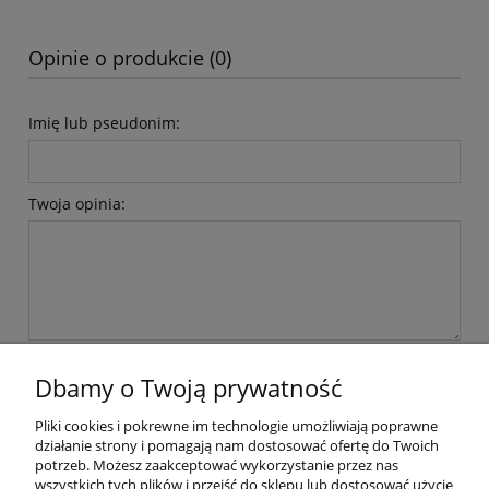
Opinie o produkcie (0)
Imię lub pseudonim:
Twoja opinia:
wyślij
Dbamy o Twoją prywatność
Pliki cookies i pokrewne im technologie umożliwiają poprawne
Płatności i dostawa
działanie strony i pomagają nam dostosować ofertę do Twoich
potrzeb. Możesz zaakceptować wykorzystanie przez nas
wszystkich tych plików i przejść do sklepu lub dostosować użycie