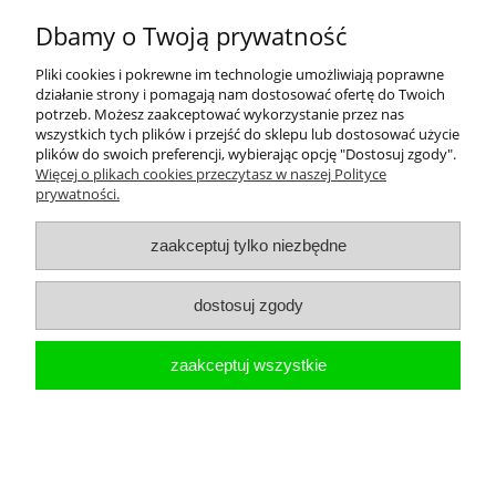
Dbamy o Twoją prywatność
Pliki cookies i pokrewne im technologie umożliwiają poprawne
działanie strony i pomagają nam dostosować ofertę do Twoich
potrzeb. Możesz zaakceptować wykorzystanie przez nas
wszystkich tych plików i przejść do sklepu lub dostosować użycie
489,00 zł
plików do swoich preferencji, wybierając opcję "Dostosuj zgody".
397,56 zł
Cena netto:
Więcej o plikach cookies przeczytasz w naszej Polityce
prywatności.
zaakceptuj tylko niezbędne
Pojemnik na papier toaletowy DUO stal
dostosuj zgody
polerowana
zaakceptuj wszystkie