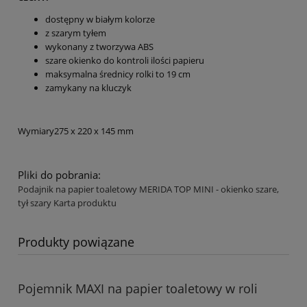
dostępny w białym kolorze
z szarym tyłem
wykonany z tworzywa ABS
szare okienko do kontroli ilości papieru
maksymalna średnicy rolki to 19 cm
zamykany na kluczyk
Wymiary
275 x 220 x 145 mm
Pliki do pobrania:
Podajnik na papier toaletowy MERIDA TOP MINI - okienko szare,
tył szary Karta produktu
Produkty powiązane
Pojemnik MAXI na papier toaletowy w roli