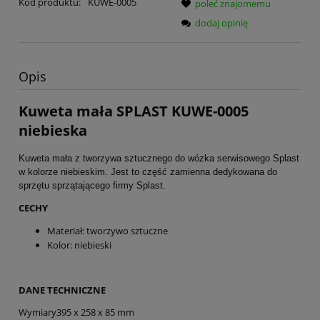
Kod produktu:
KUWE-0005
poleć znajomemu
dodaj opinię
Opis
Kuweta mała SPLAST KUWE-0005
niebieska
Kuweta mała z tworzywa sztucznego do wózka serwisowego Splast
w kolorze niebieskim. Jest to część zamienna dedykowana do
sprzętu sprzątającego firmy Splast.
CECHY
Materiał: tworzywo sztuczne
Kolor: niebieski
DANE TECHNICZNE
Wymiary
395 x 258 x 85 mm