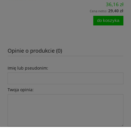
36,16 zł
29,40 zł
Cena netto:
do koszyka
Opinie o produkcie (0)
Imię lub pseudonim:
Twoja opinia: