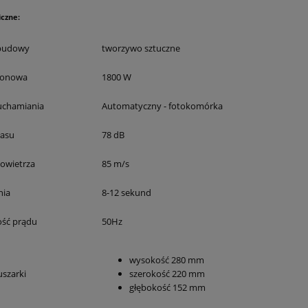
czne:
obudowy
tworzywo sztuczne
ionowa
1800 W
uchamiania
Automatyczny - fotokomórka
łasu
78 dB
owietrza
85 m/s
nia
8-12 sekund
ość prądu
50Hz
wysokość 280 mm
szarki
szerokość 220 mm
głębokość 152 mm