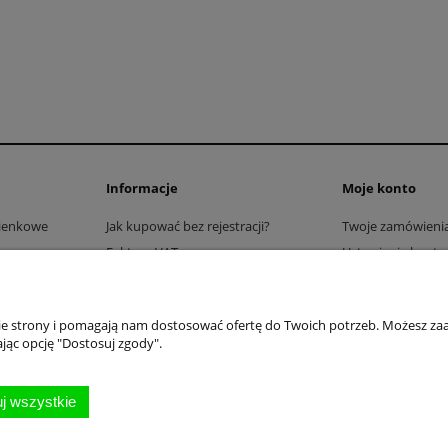
Informacje
Moje konto
zienkowe
Jak kupować bez rejestracji?
Twoje zamówieni
Faktury VAT
Ustawienia konta
Blog
Przechowalnia
nie strony i pomagają nam dostosować ofertę do Twoich potrzeb. Możesz zaa
jąc opcję "Dostosuj zgody".
j wszystkie