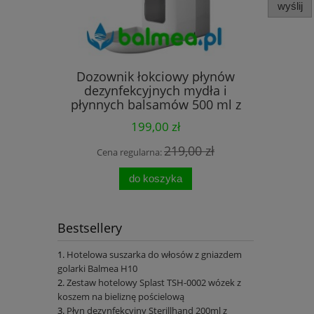
wyślij
Dozownik łokciowy płynów
Automat
dezynfekcyjnych mydła i
do dezynf
płynnych balsamów 500 ml z
s
tacką
199,00 zł
219,00 zł
Cena regularna:
Cena 
do koszyka
Bestsellery
Hotelowa suszarka do włosów z gniazdem
golarki Balmea H10
Zestaw hotelowy Splast TSH-0002 wózek z
koszem na bieliznę pościelową
Płyn dezynfekcyjny Sterillhand 200ml z