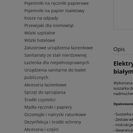
Pojemniki na ręczniki papierowe
Pojemniki na papier toaletowy
Kosze na odpady
Przewijaki dla niemowląt
Wózki szpitalne
Wózki hotelowe
Zalustrowe urządzenia łazienkowe
Opis
Sanitariaty ze stali nierdzewnej
Elektr
Łazienka dla niepełnosprawnych
Urządzenia sanitarne do toalet
biały
publicznych
Wykonana j
Akcesoria łazienkowe
suszarka do
Sprzęt do sprzątania
nadmuchem,
Środki czystości
Opakowanie
Mydła ręczniki i papiery
- Suszarka
Oczomyjki i natryski ratunkowe
- Zestaw w
Dezynfekcja i środki ochrony
- Instrukcj
Akcesoria i części
- Gwarancj