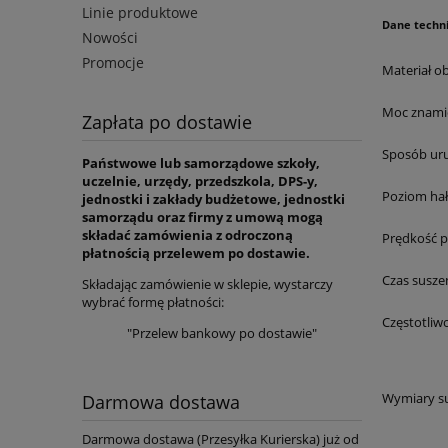
Linie produktowe
Dane techni
Nowości
Promocje
Materiał 
Moc znam
Zapłata po dostawie
Sposób ur
Państwowe lub samorządowe szkoły,
uczelnie, urzędy, przedszkola, DPS-y,
Poziom ha
jednostki i zakłady budżetowe, jednostki
samorządu oraz firmy z umową mogą
składać zamówienia z odroczoną
Prędkość p
płatnością przelewem po dostawie.
Czas susze
Składając zamówienie w sklepie, wystarczy
wybrać formę płatności:
Częstotliw
"Przelew bankowy po dostawie"
Wymiary su
Darmowa dostawa
Darmowa dostawa (Przesyłka Kurierska) już od