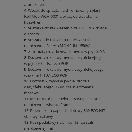
atomizerem
Wózek do sprzątania chromowany Splast
Roll Mop WCH-0001 z prasą do wyciskania i
koszykiem
Suszarka do rąk kieszeniowa DYSON Airblade
dB szara
Suszarka do rąk kieszeniowa ze stali
nierdzewnej Faneco MONSUN 1650W
Automatyczny dozownik mydła w płynie 0,8L
Dozownik łokciowy mydła dezynfekcyjnego
w płynie 0,5 l Faneco POP
Dozownik łokciowy mydła dezynfekującego
w płynie 1 l FANECO POP
Dozownik mydła w płynie i środka
dezynfekującego 850ml stal nierdzewna
matowa
Miska WC dla niepełnosprawnych ze stali
nierdzewnej wisząca Franke
Pojemnik na papier toaletowy FANECO HIT
stalowy matowy
Kosz pedałowy na śmieci 12 l ze stali
nierdzewnej mat