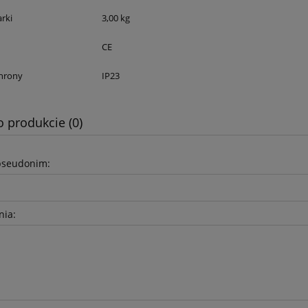
rki
3,00 kg
CE
hrony
IP23
o produkcie (0)
pseudonim:
nia: