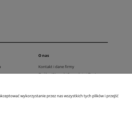
O nas
a
Kontakt i dane firmy
Ogólne Warunki Sprzedaży i Dostaw
Regulamin
Polityka prywatności
kceptować wykorzystanie przez nas wszystkich tych plików i przejść