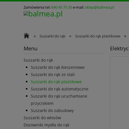
Zamówienia tel:
690 45 75 35
e-mail:
sklep@balmea.pl
»
»
»
Suszarki do rąk
Suszarki do rąk plastikowe
Menu
Elektry
Suszarki do rąk
Suszarki do rąk kieszeniowe
Suszarki do rąk ze stali
Suszarki do rąk plastikowe
Suszarki do rąk automatyczne
Suszarki do rąk uruchamiane
przyciskiem
Suszarki do zabudowy
Suszarki do włosów
Dozowniki mydła do rąk